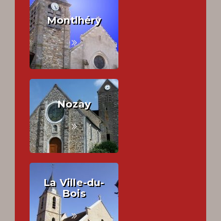
Montlhéry
Nozay
La Ville-du-
Bois