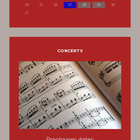
24
25
26
27
28
29
30
31
CONCERTS
Prochaines dates