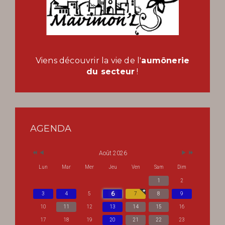
Viens découvrir la vie de l'
aumônerie
du secteur
!
AGENDA
Août 2026
Lun
Mar
Mer
Jeu
Ven
Sam
Dim
1
2
6
3
4
5
7
8
9
10
11
12
13
14
15
16
17
18
19
20
21
22
23