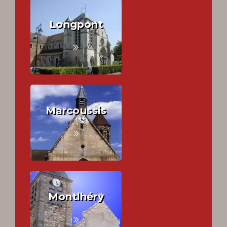
Longpont
Marcoussis
Montlhéry