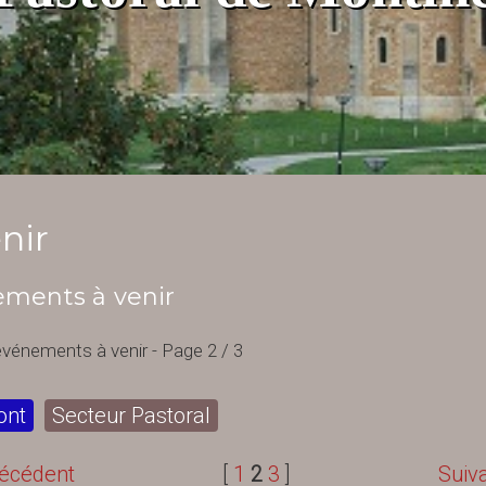
nir
ments à venir
 événements à venir
- Page 2 / 3
ont
Secteur Pastoral
écédent
[
1
2
3
]
Suiv