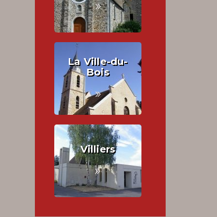
La Ville-du-
Bois
Villiers