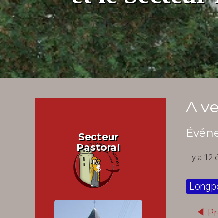
A ve
Événe
Secteur
Pastoral
Il y a 12
Longp
Pr