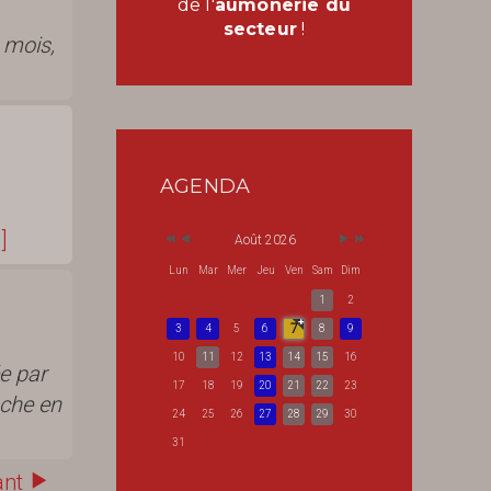
de l'
aumônerie du
secteur
!
 mois,
AGENDA
.]
Août 2026
Lun
Mar
Mer
Jeu
Ven
Sam
Dim
1
2
7
3
4
5
6
8
9
10
11
12
13
14
15
16
e par
17
18
19
20
21
22
23
iche en
24
25
26
27
28
29
30
31
ant