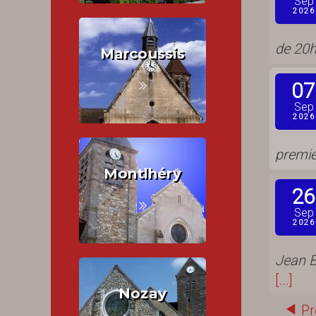
Sep
2026
de 20h
Marcoussis
07
Sep
2026
premie
Montlhéry
26
Sep
2026
Jean B
[...]
Nozay
Pr