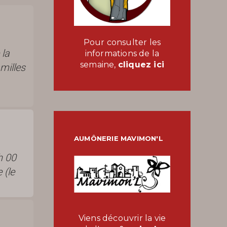
Pour consulter les
 la
informations de la
semaine,
cliquez ici
milles
AUMÔNERIE MAVIMON'L
h 00
 (le
Viens découvrir la vie