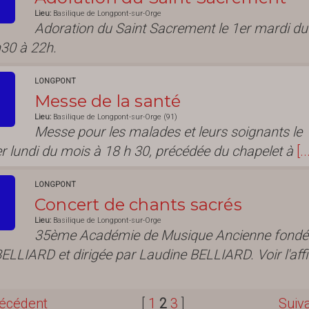
Lieu:
Basilique de Longpont-sur-Orge
Adoration du Saint Sacrement le 1er mardi du
30 à 22h.
LONGPONT
Messe de la santé
Lieu:
Basilique de Longpont-sur-Orge (91)
Messe pour les malades et leurs soignants le
r lundi du mois à 18 h 30, précédée du chapelet à
[..
LONGPONT
Concert de chants sacrés
Lieu:
Basilique de Longpont-sur-Orge
35ème Académie de Musique Ancienne fondé
ELLIARD et dirigée par Laudine BELLIARD. Voir l'aff
écédent
[
1
2
3
]
Suiv